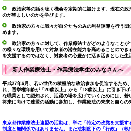
政治家等の話を聴く機会を定期的に設けます。
現在の政
のが望ましいのかを学びます。
政治家の方々に我々が自分たちのみの利益誘導を行う団
めます。
政治家の方々に対して、作業療法士がどのようなことが
の様々な環境を用いて対象者の潜在能力を高めることのでき
を支援するのではなく、対象者の心豊かに活き活きとした生
新人作業療法士・作業療法学生のみなさんへ
平成27年6月、若い世代の積極的な政治参加を促進するため
れ、選挙権年齢が「20歳以上」から「18歳以上」に引き下
な職業として認知され、活躍の場を広げていくためには、若
将来に向けて連盟の活動に参加し、作業療法の未来と自らの
東京都作業療法士連盟の活動は、単に「特定の政党を支援す
制度と無関係ではありません。また法制度下の「行政」（執